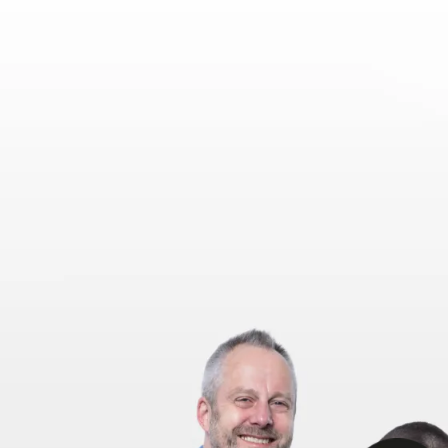
Du
Sie
Kontakt
Willkommen
bei
bzp!
Wir transformieren Organisationen und entwickeln Mens
Kontakt aufnehmen